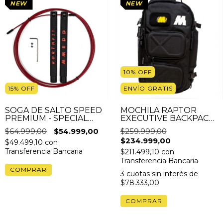
NEW
NEW
10
%
OFF
15
%
OFF
ENVÍO GRATIS
SOGA DE SALTO SPEED
MOCHILA RAPTOR
PREMIUM - SPECIAL
EXECUTIVE BACKPACK
EDITION NORTHFIT
NEGRA + GRIPS DE
$64.999,00
$54.999,00
$259.999,00
SILICONA Y CANDADO
$234.999,00
GRATIS
$49.499,10
con
Transferencia Bancaria
$211.499,10
con
Transferencia Bancaria
3
cuotas sin interés de
$78.333,00
COMPRAR