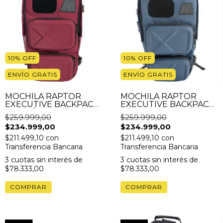
10
%
OFF
10
%
OFF
ENVÍO GRATIS
ENVÍO GRATIS
MOCHILA RAPTOR
MOCHILA RAPTOR
EXECUTIVE BACKPACK
EXECUTIVE BACKPACK
BORDÓ + GRIPS DE
AZUL + GRIPS DE
$259.999,00
$259.999,00
SILICONA Y CANDADO
SILICONA Y CANDADO
$234.999,00
$234.999,00
GRATIS
GRATIS
$211.499,10
con
$211.499,10
con
Transferencia Bancaria
Transferencia Bancaria
3
cuotas sin interés de
3
cuotas sin interés de
$78.333,00
$78.333,00