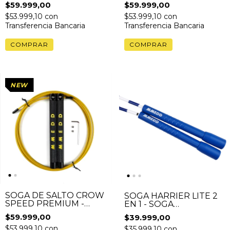
$59.999,00
$59.999,00
$53.999,10
con
$53.999,10
con
Transferencia Bancaria
Transferencia Bancaria
NEW
SOGA DE SALTO CROW
SOGA HARRIER LITE 2
SPEED PREMIUM -
EN 1 - SOGA
BLACK
CROSSOVER +
$59.999,00
$39.999,00
SPEEDROPE
$53.999,10
con
$35.999,10
con